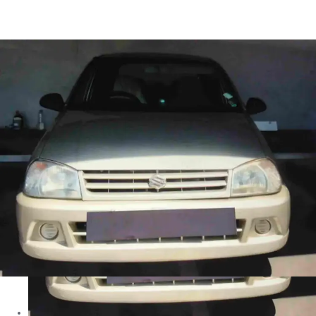
Zen Vx in Muvattupuzha
Images