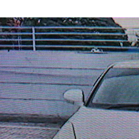
Dzire Zxi in Amritsar
Images