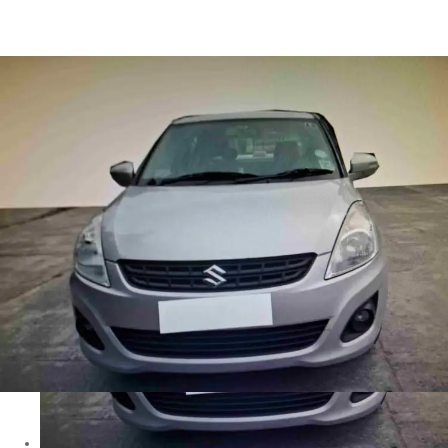
Dzire VXI in Cochin
Images